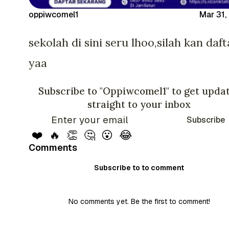
oppiwcomel1
Mar 31,
sekolah di sini seru lhoo,silah kan daft
yaa
Subscribe to "Oppiwcomel1" to get upda
straight to your inbox
Subscribe
❤️
🔥
👏
🤔
😮
😂
Comments
Subscribe to to comment
No comments yet. Be the first to comment!